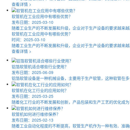
查看详情 >
软管机在工业应用中有哪些优势？
发布日期：
2025-03-10
随着工业生产的不断发展和升级，企业对于生产设备的要求越来越高
软管机在工业应用中有哪些优势？
时间：
2025-03-10
随着工业生产的不断发展和升级，企业对于生产设备的要求越来越
查看详情 >
铝箔软管机适合哪些行业使用？
发布日期：
2025-06-09
铝箔软管设备是一种机械设备，主要用于生产软管，这种软管在多个
软管机在化工行业的应用如何？
发布日期：
2025-03-25
随着化工行业的不断发展和创新，产品包装和生产工艺的优化成为了
软管机如何进行维修保养？
发布日期：
2025-02-13
随着工业自动化程度的不断提高，软管生产机作为一种有效、准确的