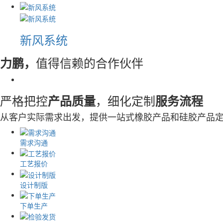
新风系统
值得信赖的合作伙伴
力鹏，
严格把控
，细化定制
产品质量
服务流程
从客户实际需求出发，提供一站式橡胶产品和硅胶产品
需求沟通
工艺报价
设计制版
下单生产