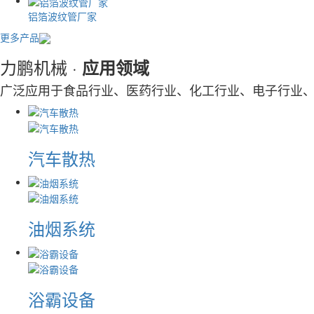
铝箔波纹管厂家
更多产品
力鹏机械 ·
应用领域
广泛应用于食品行业、医药行业、化工行业、电子行业
汽车散热
油烟系统
浴霸设备