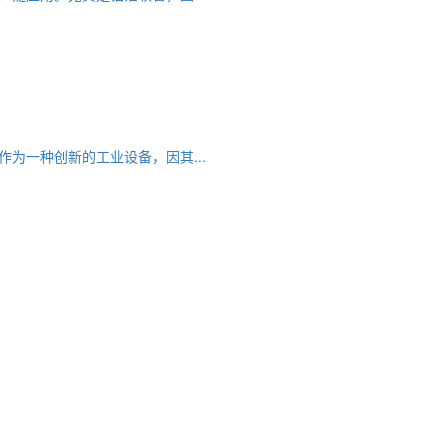
为一种创新的工业设备，因其...