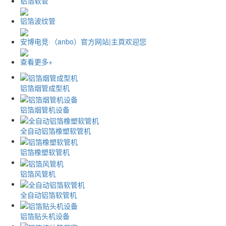
铝箔软管
铝箔波纹管
安博电竞·（anbo）官方网站|主頁欢迎您
查看更多+
铝箔烟管成型机
铝箔烟管机设备
全自动铝箔橡塑软管机
铝箔橡塑软管机
铝箔风管机
全自动铝箔软管机
铝箔贴头机设备